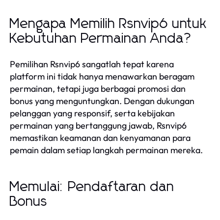
Mengapa Memilih Rsnvip6 untuk
Kebutuhan Permainan Anda?
Pemilihan Rsnvip6 sangatlah tepat karena
platform ini tidak hanya menawarkan beragam
permainan, tetapi juga berbagai promosi dan
bonus yang menguntungkan. Dengan dukungan
pelanggan yang responsif, serta kebijakan
permainan yang bertanggung jawab, Rsnvip6
memastikan keamanan dan kenyamanan para
pemain dalam setiap langkah permainan mereka.
Memulai: Pendaftaran dan
Bonus