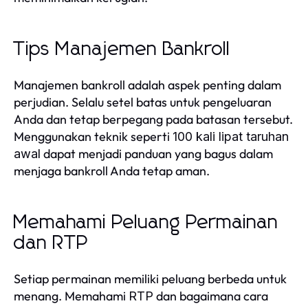
Tips Manajemen Bankroll
Manajemen bankroll adalah aspek penting dalam
perjudian. Selalu setel batas untuk pengeluaran
Anda dan tetap berpegang pada batasan tersebut.
Menggunakan teknik seperti
100 kali lipat taruhan
dapat menjadi panduan yang bagus dalam
awal
menjaga bankroll Anda tetap aman.
Memahami Peluang Permainan
dan RTP
Setiap permainan memiliki peluang berbeda untuk
menang. Memahami
dan bagaimana cara
RTP