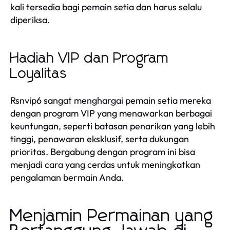
kali tersedia bagi pemain setia dan harus selalu
diperiksa.
Hadiah VIP dan Program
Loyalitas
Rsnvip6 sangat menghargai pemain setia mereka
dengan program VIP yang menawarkan berbagai
keuntungan, seperti batasan penarikan yang lebih
tinggi, penawaran eksklusif, serta dukungan
prioritas. Bergabung dengan program ini bisa
menjadi cara yang cerdas untuk meningkatkan
pengalaman bermain Anda.
Menjamin Permainan yang