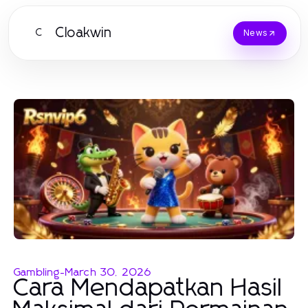
Cloakwin
C
News
Gambling
-
March 30, 2026
Cara Mendapatkan Hasil