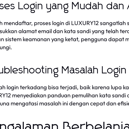
ses Login yang Mudah dan
h mendaftar, proses login di LUXURY12 sangatlah
kkan alamat email dan kata sandi yang telah ter
n sistem keamanan yang ketat, pengguna dapat m
dungi.
ubleshooting Masalah Login
h login terkadang bisa terjadi, baik karena lupa ka
Y12 menyediakan panduan pemulihan kata sandi 
na mengatasi masalah ini dengan cepat dan efisi
ngalaman Berbelanj