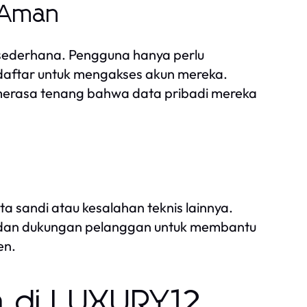
 Aman
 sederhana. Pengguna hanya perlu
daftar untuk mengakses akun mereka.
erasa tenang bahwa data pribadi mereka
ta sandi atau kesalahan teknis lainnya.
dan dukungan pelanggan untuk membantu
en.
a di LUXURY12