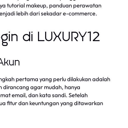
nya tutorial makeup, panduan perawatan
enjadi lebih dari sekadar e-commerce.
gin di LUXURY12
Akun
ngkah pertama yang perlu dilakukan adalah
n dirancang agar mudah, hanya
at email, dan kata sandi. Setelah
a fitur dan keuntungan yang ditawarkan