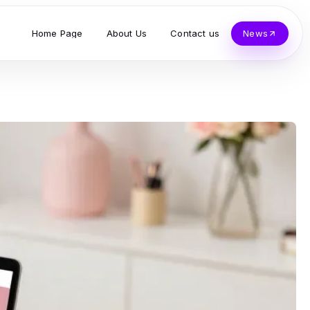
Home Page
About Us
Contact us
News