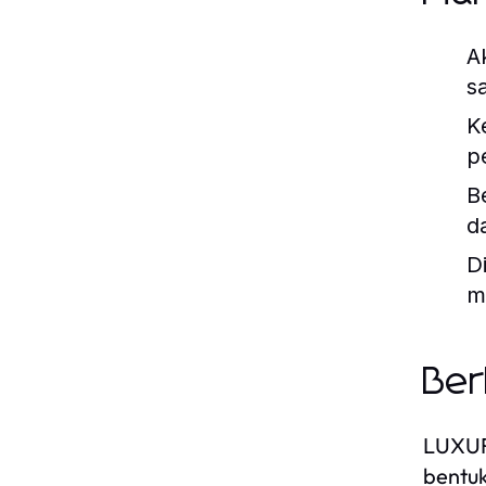
A
s
K
p
B
d
D
m
Ber
LUXURY
bentu