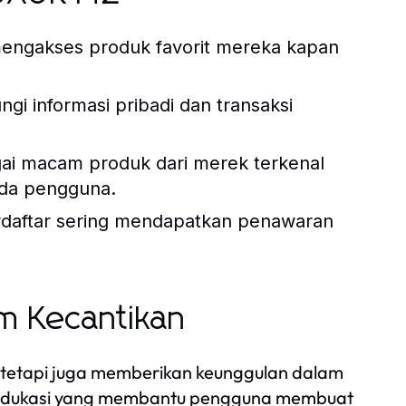
ngakses produk favorit mereka kapan
gi informasi pribadi dan transaksi
 macam produk dari merek terkenal
ada pengguna.
daftar sering mendapatkan penawaran
rm Kecantikan
 tetapi juga memberikan keunggulan dalam
en edukasi yang membantu pengguna membuat