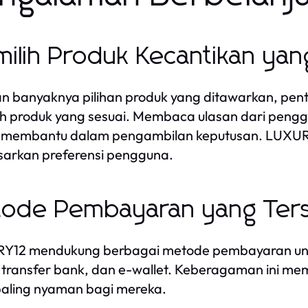
ilih Produk Kecantikan yan
 banyaknya pilihan produk yang ditawarkan, pen
h produk yang sesuai. Membaca ulasan dari peng
 membantu dalam pengambilan keputusan. LUXUR
sarkan preferensi pengguna.
ode Pembayaran yang Ter
Y12 mendukung berbagai metode pembayaran un
, transfer bank, dan e-wallet. Keberagaman ini 
paling nyaman bagi mereka.