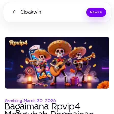
Cloakwin
C
News
Gambling
-
March 30, 2026
Bagaimana Rpvip4