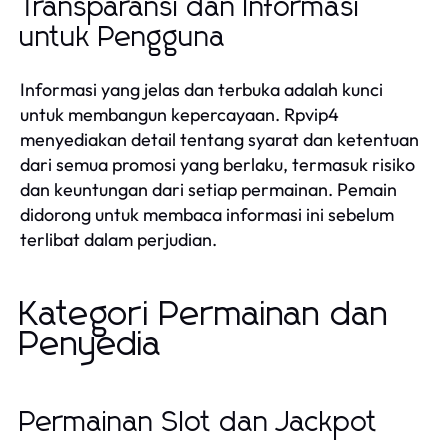
Transparansi dan Informasi
untuk Pengguna
Informasi yang jelas dan terbuka adalah kunci
untuk membangun kepercayaan. Rpvip4
menyediakan detail tentang syarat dan ketentuan
dari semua promosi yang berlaku, termasuk risiko
dan keuntungan dari setiap permainan. Pemain
didorong untuk membaca informasi ini sebelum
terlibat dalam perjudian.
Kategori Permainan dan
Penyedia
Permainan Slot dan Jackpot