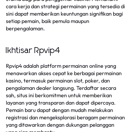
cara kerja dan strategi permainan yang tersedia di
sini dapat memberikan keuntungan signifikan bagi
setiap pemain, baik pemula maupun
berpengalaman.
Ikhtisar Rpvip4
Rpvip4 adalah platform permainan online yang
menawarkan akses cepat ke berbagai permainan
kasino, termasuk permainan slot, poker, dan
pengalaman dealer langsung. Terdaftar secara
sah, situs ini berkomitmen untuk memberikan
layanan yang transparan dan dapat dipercaya.
Pemain baru dapat dengan mudah melakukan
registrasi dan mengeksplorasi beragam permainan
yang ditawarkan dengan dukungan pelanggan