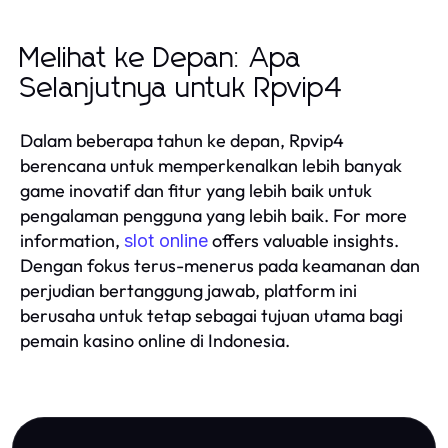
Melihat ke Depan: Apa
Selanjutnya untuk Rpvip4
Dalam beberapa tahun ke depan, Rpvip4
berencana untuk memperkenalkan lebih banyak
game inovatif dan fitur yang lebih baik untuk
pengalaman pengguna yang lebih baik. For more
information,
offers valuable insights.
slot online
Dengan fokus terus-menerus pada keamanan dan
perjudian bertanggung jawab, platform ini
berusaha untuk tetap sebagai tujuan utama bagi
pemain kasino online di Indonesia.