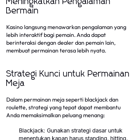
Meningkatkan Pengalaman
Bermain
Kasino langsung menawarkan pengalaman yang
lebih interaktif bagi pemain. Anda dapat
berinteraksi dengan dealer dan pemain lain,
membuat permainan terasa lebih nyata.
Strategi Kunci untuk Permainan
Meja
Dalam permainan meja seperti blackjack dan
roulette, strategi yang tepat dapat membantu
Anda memaksimalkan peluang menang:
Blackjack:
Gunakan strategi dasar untuk
menentukan kapan harus standing, hitting,