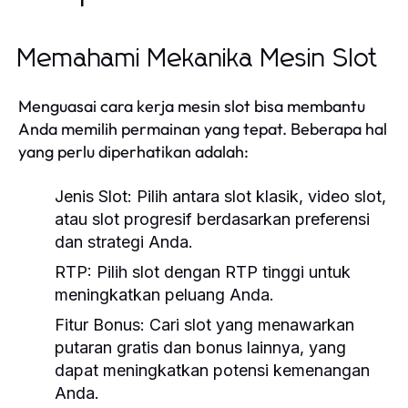
Memahami Mekanika Mesin Slot
Menguasai cara kerja mesin slot bisa membantu
Anda memilih permainan yang tepat. Beberapa hal
yang perlu diperhatikan adalah:
Jenis Slot:
Pilih antara slot klasik, video slot,
atau slot progresif berdasarkan preferensi
dan strategi Anda.
RTP:
Pilih slot dengan RTP tinggi untuk
meningkatkan peluang Anda.
Fitur Bonus:
Cari slot yang menawarkan
putaran gratis dan bonus lainnya, yang
dapat meningkatkan potensi kemenangan
Anda.