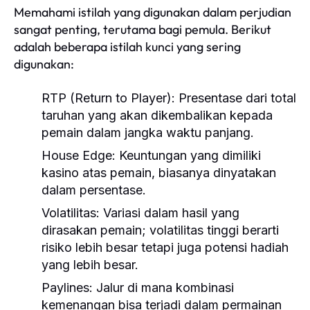
Memahami istilah yang digunakan dalam perjudian
sangat penting, terutama bagi pemula. Berikut
adalah beberapa istilah kunci yang sering
digunakan:
RTP (Return to Player):
Presentase dari total
taruhan yang akan dikembalikan kepada
pemain dalam jangka waktu panjang.
House Edge:
Keuntungan yang dimiliki
kasino atas pemain, biasanya dinyatakan
dalam persentase.
Volatilitas:
Variasi dalam hasil yang
dirasakan pemain; volatilitas tinggi berarti
risiko lebih besar tetapi juga potensi hadiah
yang lebih besar.
Paylines:
Jalur di mana kombinasi
kemenangan bisa terjadi dalam permainan