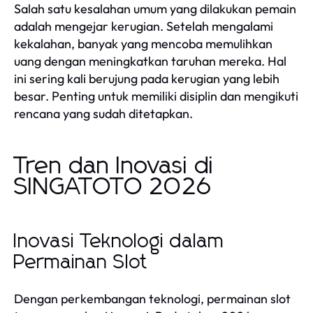
Salah satu kesalahan umum yang dilakukan pemain
adalah mengejar kerugian. Setelah mengalami
kekalahan, banyak yang mencoba memulihkan
uang dengan meningkatkan taruhan mereka. Hal
ini sering kali berujung pada kerugian yang lebih
besar. Penting untuk memiliki disiplin dan mengikuti
rencana yang sudah ditetapkan.
Tren dan Inovasi di
SINGATOTO 2026
Inovasi Teknologi dalam
Permainan Slot
Dengan perkembangan teknologi, permainan slot