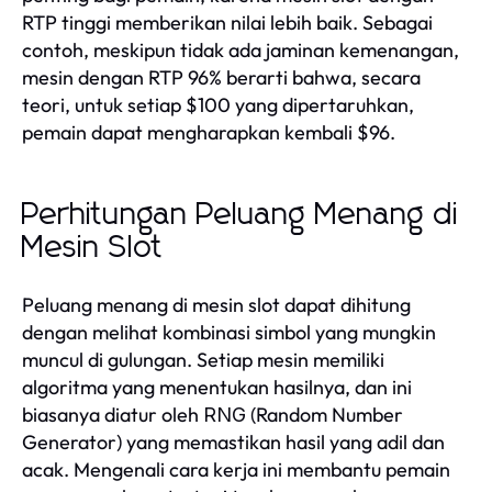
RTP tinggi memberikan nilai lebih baik. Sebagai
contoh, meskipun tidak ada jaminan kemenangan,
mesin dengan RTP 96% berarti bahwa, secara
teori, untuk setiap $100 yang dipertaruhkan,
pemain dapat mengharapkan kembali $96.
Perhitungan Peluang Menang di
Mesin Slot
Peluang menang di mesin slot dapat dihitung
dengan melihat kombinasi simbol yang mungkin
muncul di gulungan. Setiap mesin memiliki
algoritma yang menentukan hasilnya, dan ini
biasanya diatur oleh
(Random Number
RNG
Generator) yang memastikan hasil yang adil dan
acak. Mengenali cara kerja ini membantu pemain