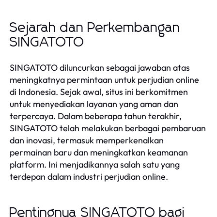
Sejarah dan Perkembangan
SINGATOTO
SINGATOTO diluncurkan sebagai jawaban atas
meningkatnya permintaan untuk perjudian online
di Indonesia. Sejak awal, situs ini berkomitmen
untuk menyediakan layanan yang aman dan
terpercaya. Dalam beberapa tahun terakhir,
SINGATOTO telah melakukan berbagai pembaruan
dan inovasi, termasuk memperkenalkan
permainan baru dan meningkatkan keamanan
platform. Ini menjadikannya salah satu yang
terdepan dalam industri perjudian online.
Pentingnya SINGATOTO bagi