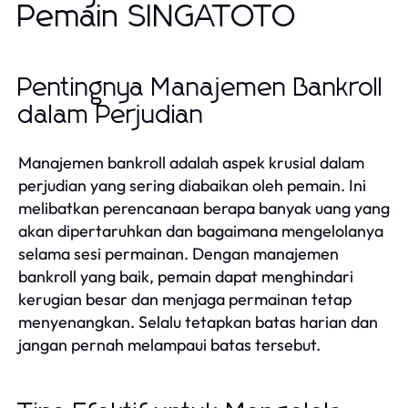
Pemain SINGATOTO
Pentingnya Manajemen Bankroll
dalam Perjudian
Manajemen bankroll adalah aspek krusial dalam
perjudian yang sering diabaikan oleh pemain. Ini
melibatkan perencanaan berapa banyak uang yang
akan dipertaruhkan dan bagaimana mengelolanya
selama sesi permainan. Dengan manajemen
bankroll yang baik, pemain dapat menghindari
kerugian besar dan menjaga permainan tetap
menyenangkan. Selalu tetapkan batas harian dan
jangan pernah melampaui batas tersebut.