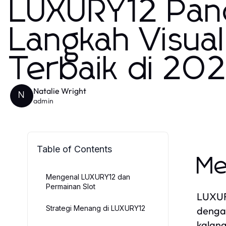
LUXURY12 Pan
Langkah Visual
Terbaik di 20
Natalie Wright
N
admin
Table of Contents
Me
Mengenal LUXURY12 dan
Permainan Slot
LUXUR
Strategi Menang di LUXURY12
dengan
kalan