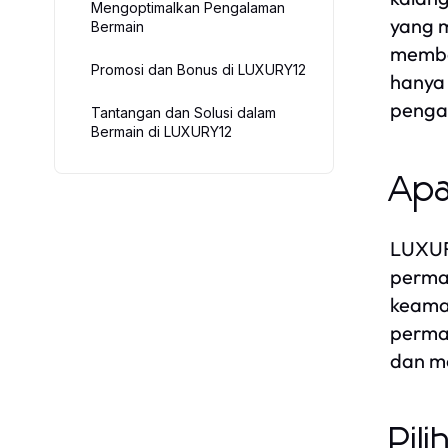
Mengoptimalkan Pengalaman
yang 
Bermain
membe
Promosi dan Bonus di LUXURY12
hanya 
penga
Tantangan dan Solusi dalam
Bermain di LUXURY12
Apa
LUXURY
permai
keama
permai
dan me
Pil