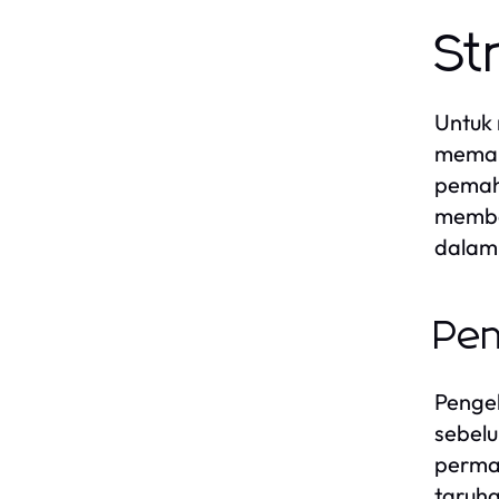
St
Untuk
memaha
pemaha
membe
dalam
Pen
Pengel
sebelu
permai
taruha