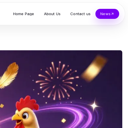
Home Page
About Us
Contact us
News