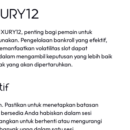
XURY12
XURY12, penting bagi pemain untuk
akan. Pengelolaan bankroll yang efektif,
manfaatkan volatilitas slot dapat
alam mengambil keputusan yang lebih baik
k yang akan dipertaruhkan.
if
an. Pastikan untuk menetapkan batasan
bersedia Anda habiskan dalam sesi
bangkan untuk berhenti atau mengurangi
banyak uang dalam satu sesi.