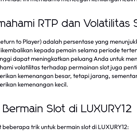
ahami RTP dan Volatilitas 
eturn to Player) adalah persentase yang menunjuk
ikembalikan kepada pemain selama periode terte
tinggi dapat meningkatkan peluang Anda untuk men
mi volatilitas terhadap permainan slot juga pentin
ikan kemenangan besar, tetapi jarang, sementara 
rikan kemenangan kecil.
k Bermain Slot di LUXURY12
t beberapa trik untuk bermain slot di LUXURY12: