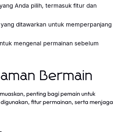
yang Anda pilih, termasuk fitur dan
yang ditawarkan untuk memperpanjang
 untuk mengenal permainan sebelum
laman Bermain
uaskan, penting bagi pemain untuk
digunakan, fitur permainan, serta menjaga