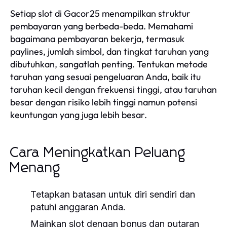
Setiap slot di Gacor25 menampilkan struktur
pembayaran yang berbeda-beda. Memahami
bagaimana pembayaran bekerja, termasuk
paylines, jumlah simbol, dan tingkat taruhan yang
dibutuhkan, sangatlah penting. Tentukan metode
taruhan yang sesuai pengeluaran Anda, baik itu
taruhan kecil dengan frekuensi tinggi, atau taruhan
besar dengan risiko lebih tinggi namun potensi
keuntungan yang juga lebih besar.
Cara Meningkatkan Peluang
Menang
Tetapkan batasan untuk diri sendiri dan
patuhi anggaran Anda.
Mainkan slot dengan bonus dan putaran