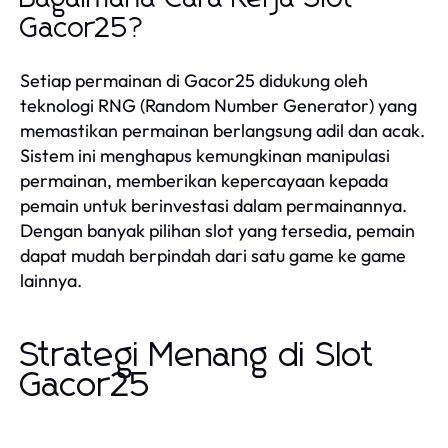
Gacor25?
Setiap permainan di Gacor25 didukung oleh
teknologi RNG (Random Number Generator) yang
memastikan permainan berlangsung adil dan acak.
Sistem ini menghapus kemungkinan manipulasi
permainan, memberikan kepercayaan kepada
pemain untuk berinvestasi dalam permainannya.
Dengan banyak pilihan slot yang tersedia, pemain
dapat mudah berpindah dari satu game ke game
lainnya.
Strategi Menang di Slot
Gacor25