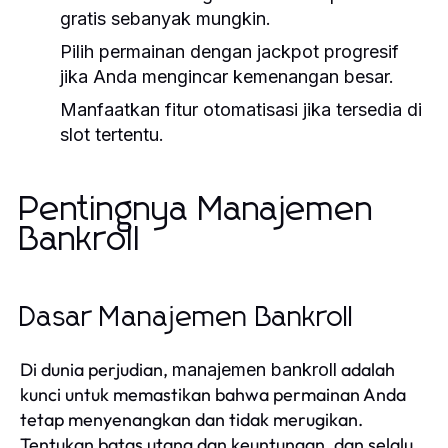
gratis sebanyak mungkin.
Pilih permainan dengan jackpot progresif
jika Anda mengincar kemenangan besar.
Manfaatkan fitur otomatisasi jika tersedia di
slot tertentu.
Pentingnya Manajemen
Bankroll
Dasar Manajemen Bankroll
Di dunia perjudian,
adalah
manajemen bankroll
kunci untuk memastikan bahwa permainan Anda
tetap menyenangkan dan tidak merugikan.
Tentukan batas utang dan keuntungan, dan selalu