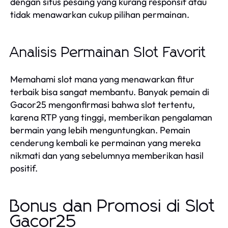
dengan situs pesaing yang kurang responsif atau
tidak menawarkan cukup pilihan permainan.
Analisis Permainan Slot Favorit
Memahami slot mana yang menawarkan fitur
terbaik bisa sangat membantu. Banyak pemain di
Gacor25 mengonfirmasi bahwa slot tertentu,
karena RTP yang tinggi, memberikan pengalaman
bermain yang lebih menguntungkan. Pemain
cenderung kembali ke permainan yang mereka
nikmati dan yang sebelumnya memberikan hasil
positif.
Bonus dan Promosi di Slot
Gacor25