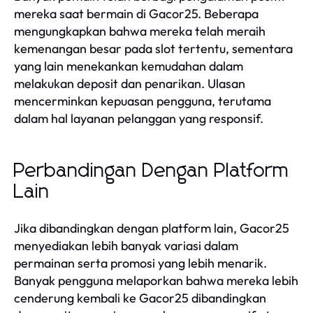
mereka saat bermain di Gacor25. Beberapa
mengungkapkan bahwa mereka telah meraih
kemenangan besar pada slot tertentu, sementara
yang lain menekankan kemudahan dalam
melakukan deposit dan penarikan. Ulasan
mencerminkan kepuasan pengguna, terutama
dalam hal layanan pelanggan yang responsif.
Perbandingan Dengan Platform
Lain
Jika dibandingkan dengan platform lain, Gacor25
menyediakan lebih banyak variasi dalam
permainan serta promosi yang lebih menarik.
Banyak pengguna melaporkan bahwa mereka lebih
cenderung kembali ke Gacor25 dibandingkan