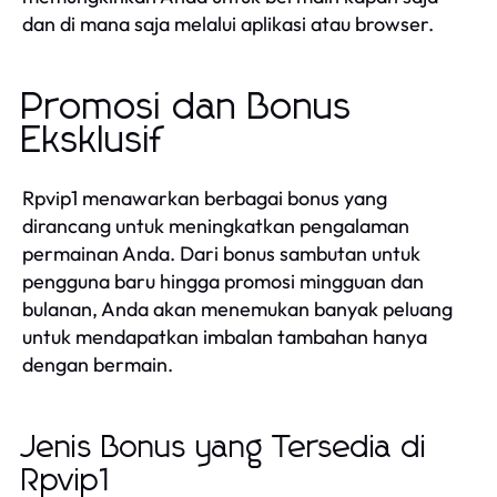
dan di mana saja melalui aplikasi atau browser.
Promosi dan Bonus
Eksklusif
Rpvip1 menawarkan berbagai bonus yang
dirancang untuk meningkatkan pengalaman
permainan Anda. Dari bonus sambutan untuk
pengguna baru hingga promosi mingguan dan
bulanan, Anda akan menemukan banyak peluang
untuk mendapatkan imbalan tambahan hanya
dengan bermain.
Jenis Bonus yang Tersedia di
Rpvip1