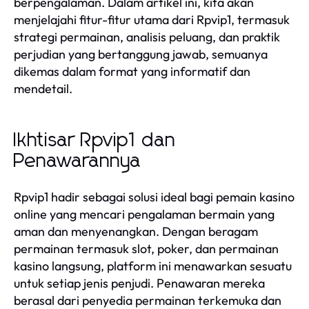
berpengalaman. Dalam artikel ini, kita akan
menjelajahi fitur-fitur utama dari Rpvip1, termasuk
strategi permainan, analisis peluang, dan praktik
perjudian yang bertanggung jawab, semuanya
dikemas dalam format yang informatif dan
mendetail.
Ikhtisar Rpvip1 dan
Penawarannya
Rpvip1 hadir sebagai solusi ideal bagi pemain kasino
online yang mencari pengalaman bermain yang
aman dan menyenangkan. Dengan beragam
permainan termasuk slot, poker, dan permainan
kasino langsung, platform ini menawarkan sesuatu
untuk setiap jenis penjudi. Penawaran mereka
berasal dari penyedia permainan terkemuka dan