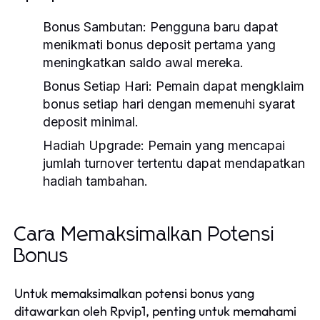
Bonus Sambutan:
Pengguna baru dapat
menikmati bonus deposit pertama yang
meningkatkan saldo awal mereka.
Bonus Setiap Hari:
Pemain dapat mengklaim
bonus setiap hari dengan memenuhi syarat
deposit minimal.
Hadiah Upgrade:
Pemain yang mencapai
jumlah turnover tertentu dapat mendapatkan
hadiah tambahan.
Cara Memaksimalkan Potensi
Bonus
Untuk memaksimalkan potensi bonus yang
ditawarkan oleh Rpvip1, penting untuk memahami