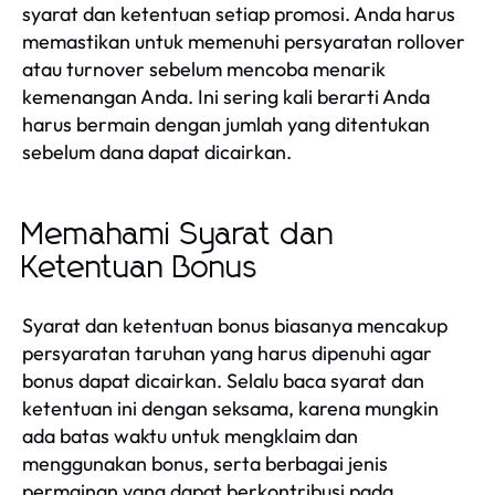
syarat dan ketentuan setiap promosi. Anda harus
memastikan untuk memenuhi persyaratan rollover
atau turnover sebelum mencoba menarik
kemenangan Anda. Ini sering kali berarti Anda
harus bermain dengan jumlah yang ditentukan
sebelum dana dapat dicairkan.
Memahami Syarat dan
Ketentuan Bonus
Syarat dan ketentuan bonus biasanya mencakup
persyaratan taruhan yang harus dipenuhi agar
bonus dapat dicairkan. Selalu baca syarat dan
ketentuan ini dengan seksama, karena mungkin
ada batas waktu untuk mengklaim dan
menggunakan bonus, serta berbagai jenis
permainan yang dapat berkontribusi pada