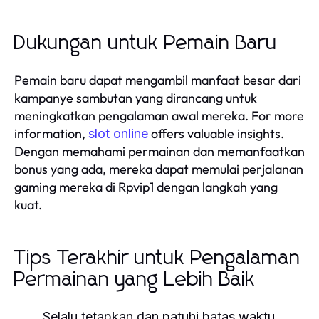
Dukungan untuk Pemain Baru
Pemain baru dapat mengambil manfaat besar dari
kampanye sambutan yang dirancang untuk
meningkatkan pengalaman awal mereka. For more
information,
offers valuable insights.
slot online
Dengan memahami permainan dan memanfaatkan
bonus yang ada, mereka dapat memulai perjalanan
gaming mereka di Rpvip1 dengan langkah yang
kuat.
Tips Terakhir untuk Pengalaman
Permainan yang Lebih Baik
Selalu tetapkan dan patuhi batas waktu