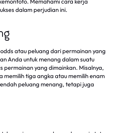
okemontoto. Memahami cara kerja
kses dalam perjudian ini.
ng
odds atau peluang dari permainan yang
nan Anda untuk menang dalam suatu
nis permainan yang dimainkan. Misalnya,
a memilih tiga angka atau memilih enam
rendah peluang menang, tetapi juga