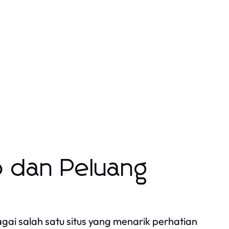
 dan Peluang
gai salah satu situs yang menarik perhatian