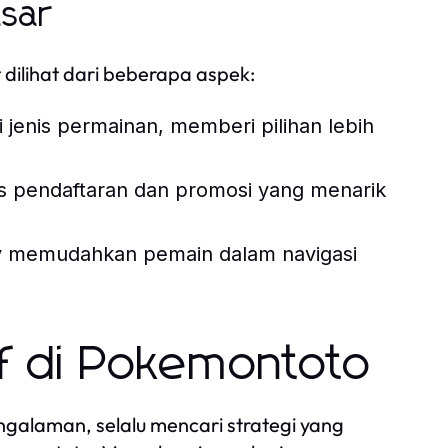
sar
dilihat dari beberapa aspek:
jenis permainan, memberi pilihan lebih
 pendaftaran dan promosi yang menarik
y memudahkan pemain dalam navigasi
if di Pokemontoto
galaman, selalu mencari strategi yang