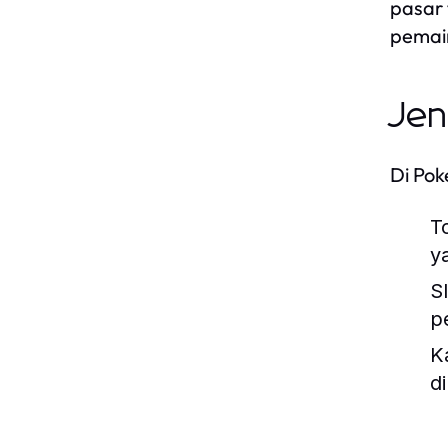
pasar 
pemai
Jen
Di Po
T
y
S
p
K
d