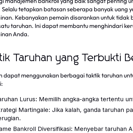
gi manajemen bankroll yang baik sangat penting
f. Selalu tetapkan batasan seberapa banyak uang 
nan. Kebanyakan pemain disarankan untuk tidak bert
atu taruhan. Ini dapat membantu menghindari ke
inan Anda.
tik Taruhan yang Terbukti B
n dapat menggunakan berbagai taktik taruhan un
i:
aruhan Lurus:
Memilih angka-angka tertentu unt
trategi Martingale:
Jika kalah, ganda taruhan p
erugian.
ame Bankroll Diversifikasi:
Menyebar taruhan An