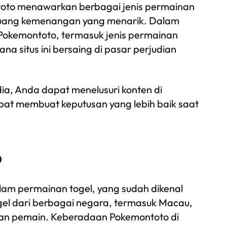
toto menawarkan berbagai jenis permainan
eluang kemenangan yang menarik. Dalam
i Pokemontoto, termasuk jenis permainan
a situs ini bersaing di pasar perjudian
ia, Anda dapat menelusuri konten di
pat membuat keputusan yang lebih baik saat
o
alam permainan togel, yang sudah dikenal
ogel dari berbagai negara, termasuk Macau,
ngan pemain. Keberadaan Pokemontoto di