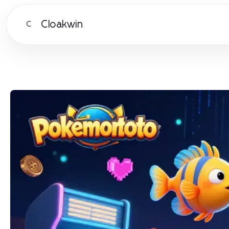
Cloakwin
C