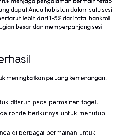
 untuk menjaga pengalaman bermain tetap
yang dapat Anda habiskan dalam satu sesi
aruh lebih dari 1-5% dari total bankroll
rugian besar dan memperpanjang sesi
erhasil
tuk meningkatkan peluang kemenangan,
uk ditaruh pada permainan togel.
ada ronde berikutnya untuk menutupi
da di berbagai permainan untuk