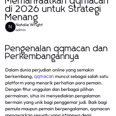
Memanfaatkan qqmacan
di 2026 untuk Strategi
Menang
Natalie Wright
N
admin
Pengenalan qqmacan dan
Perkembangannya
Dalam dunia perjudian online yang semakin
berkembang,
muncul sebagai salah satu
qqmacan
platform yang menarik perhatian para pemain.
Dengan fitur unggulan dan berbagai pilihan
permainan, situs ini menyediakan pengalaman
bermain yang unik bagi penggemar judi. Baik bagi
pemula maupun pemain berpengalaman, qqmacan
menawarkan sesuatu yang istimewa demi