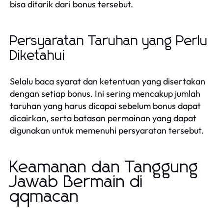
bisa ditarik dari bonus tersebut.
Persyaratan Taruhan yang Perlu
Diketahui
Selalu baca syarat dan ketentuan yang disertakan
dengan setiap bonus. Ini sering mencakup jumlah
taruhan yang harus dicapai sebelum bonus dapat
dicairkan, serta batasan permainan yang dapat
digunakan untuk memenuhi persyaratan tersebut.
Keamanan dan Tanggung
Jawab Bermain di
qqmacan