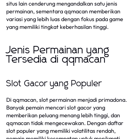
situs lain cenderung mengandalkan satu jenis
permainan, sementara qqmacan memberikan
variasi yang lebih luas dengan fokus pada game
yang memiliki tingkat keberhasilan tinggi.
Jenis Permainan yang
Tersedia di qqmacan
Slot Gacor yang Populer
Di qqmacan, slot permainan menjadi primadona.
Banyak pemain mencari slot gacor yang
memberikan peluang menang lebih tinggi, dan
qqmacan tidak mengecewakan. Dengan daftar
slot populer yang memiliki volatilitas rendah,
pemain memiliki kesempatan untuk menikmati