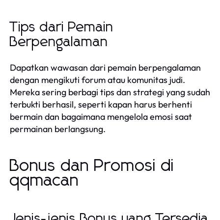
Tips dari Pemain
Berpengalaman
Dapatkan wawasan dari pemain berpengalaman
dengan mengikuti forum atau komunitas judi.
Mereka sering berbagi tips dan strategi yang sudah
terbukti berhasil, seperti kapan harus berhenti
bermain dan bagaimana mengelola emosi saat
permainan berlangsung.
Bonus dan Promosi di
qqmacan
Jenis-jenis Bonus yang Tersedia