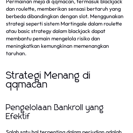
Permainan meja di qqmacan, termasuk blackjack
dan roulette, memberikan sensasi bertaruh yang
berbeda dibandingkan dengan slot. Menggunakan
strategi seperti sistem Martingale dalam roulette
atau basic strategy dalam blackjack dapat
membantu pemain mengelola risiko dan
meningkatkan kemungkinan memenangkan
taruhan.
Strategi Menang di
qqmacan
Pengelolaan Bankroll yang
Efektif
Salah satu hal terpenting dalam perjudian adalah