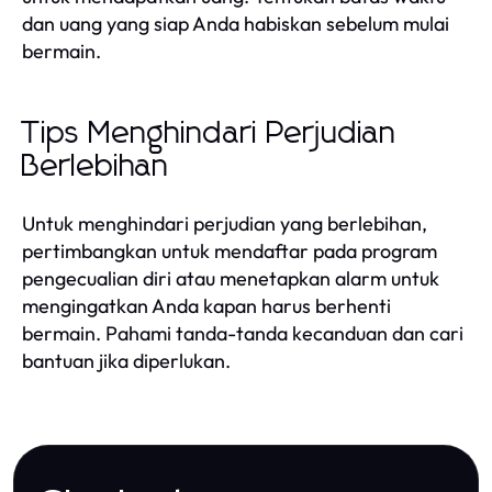
dan uang yang siap Anda habiskan sebelum mulai
bermain.
Tips Menghindari Perjudian
Berlebihan
Untuk menghindari perjudian yang berlebihan,
pertimbangkan untuk mendaftar pada program
pengecualian diri atau menetapkan alarm untuk
mengingatkan Anda kapan harus berhenti
bermain. Pahami tanda-tanda kecanduan dan cari
bantuan jika diperlukan.