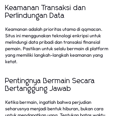
Keamanan Transaksi dan
Perlindungan Data
Keamanan adalah prioritas utama di qqmacan.
Situs ini menggunakan teknologi enkripsi untuk
melindungi data pribadi dan transaksi finansial
pemain. Pastikan untuk selalu bermain di platform
yang memiliki langkah-langkah keamanan yang
ketat.
Pentingnya Bermain Secara
Bertanggung Jawab
Ketika bermain, ingatlah bahwa perjudian
seharusnya menjadi bentuk hiburan, bukan cara
untuk mendapatkan uang. Tentukan batas waktu