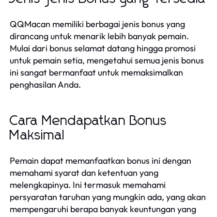
QQMacan memiliki berbagai jenis bonus yang
dirancang untuk menarik lebih banyak pemain.
Mulai dari bonus selamat datang hingga promosi
untuk pemain setia, mengetahui semua jenis bonus
ini sangat bermanfaat untuk memaksimalkan
penghasilan Anda.
Cara Mendapatkan Bonus
Maksimal
Pemain dapat memanfaatkan bonus ini dengan
memahami syarat dan ketentuan yang
melengkapinya. Ini termasuk memahami
persyaratan taruhan yang mungkin ada, yang akan
mempengaruhi berapa banyak keuntungan yang