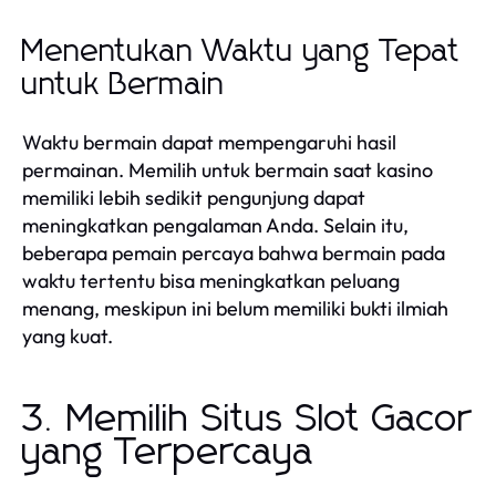
Menentukan Waktu yang Tepat
untuk Bermain
Waktu bermain dapat mempengaruhi hasil
permainan. Memilih untuk bermain saat kasino
memiliki lebih sedikit pengunjung dapat
meningkatkan pengalaman Anda. Selain itu,
beberapa pemain percaya bahwa bermain pada
waktu tertentu bisa meningkatkan peluang
menang, meskipun ini belum memiliki bukti ilmiah
yang kuat.
3. Memilih Situs Slot Gacor
yang Terpercaya