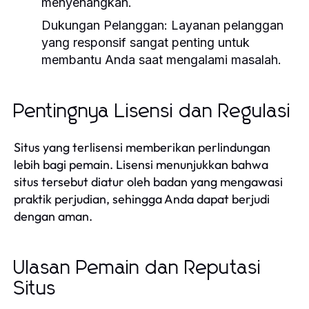
menyenangkan.
Dukungan Pelanggan:
Layanan pelanggan
yang responsif sangat penting untuk
membantu Anda saat mengalami masalah.
Pentingnya Lisensi dan Regulasi
Situs yang terlisensi memberikan perlindungan
lebih bagi pemain. Lisensi menunjukkan bahwa
situs tersebut diatur oleh badan yang mengawasi
praktik perjudian, sehingga Anda dapat berjudi
dengan aman.
Ulasan Pemain dan Reputasi
Situs