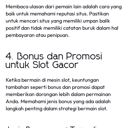
Membaca ulasan dari pemain lain adalah cara yang
baik untuk memahami reputasi situs. Pastikan
untuk mencari situs yang memiliki umpan balik
positif dan tidak memiliki catatan buruk dalam hal
pembayaran atau penipuan.
4. Bonus dan Promosi
untuk Slot Gacor
Ketika bermain di mesin slot, keuntungan
tambahan seperti bonus dan promosi dapat
memberikan dorongan lebih dalam permainan
Anda. Memahami jenis bonus yang ada adalah
langkah penting dalam strategi bermain slot.