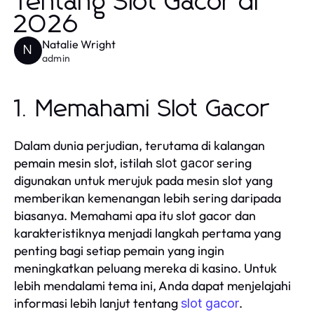
Tentang Slot Gacor di
2026
Natalie Wright
N
admin
1. Memahami Slot Gacor
Dalam dunia perjudian, terutama di kalangan
pemain mesin slot, istilah
sering
slot gacor
digunakan untuk merujuk pada mesin slot yang
memberikan kemenangan lebih sering daripada
biasanya. Memahami apa itu slot gacor dan
karakteristiknya menjadi langkah pertama yang
penting bagi setiap pemain yang ingin
meningkatkan peluang mereka di kasino. Untuk
lebih mendalami tema ini, Anda dapat menjelajahi
informasi lebih lanjut tentang
.
slot gacor