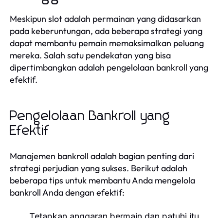
Meskipun slot adalah permainan yang didasarkan
pada keberuntungan, ada beberapa strategi yang
dapat membantu pemain memaksimalkan peluang
mereka. Salah satu pendekatan yang bisa
dipertimbangkan adalah pengelolaan bankroll yang
efektif.
Pengelolaan Bankroll yang
Efektif
Manajemen bankroll adalah bagian penting dari
strategi perjudian yang sukses. Berikut adalah
beberapa tips untuk membantu Anda mengelola
bankroll Anda dengan efektif:
Tetapkan anggaran bermain dan patuhi itu.