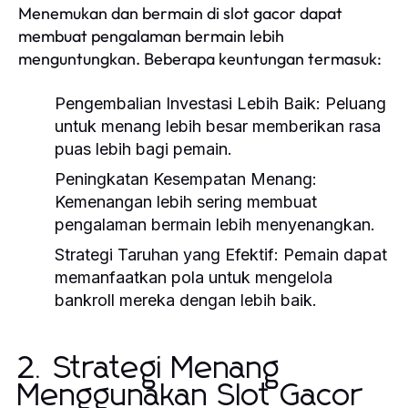
Menemukan dan bermain di slot gacor dapat
membuat pengalaman bermain lebih
menguntungkan. Beberapa keuntungan termasuk:
Pengembalian Investasi Lebih Baik:
Peluang
untuk menang lebih besar memberikan rasa
puas lebih bagi pemain.
Peningkatan Kesempatan Menang:
Kemenangan lebih sering membuat
pengalaman bermain lebih menyenangkan.
Strategi Taruhan yang Efektif:
Pemain dapat
memanfaatkan pola untuk mengelola
bankroll mereka dengan lebih baik.
2. Strategi Menang
Menggunakan Slot Gacor