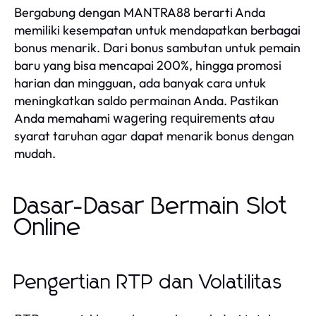
Bergabung dengan MANTRA88 berarti Anda
memiliki kesempatan untuk mendapatkan berbagai
bonus menarik. Dari bonus sambutan untuk pemain
baru yang bisa mencapai 200%, hingga promosi
harian dan mingguan, ada banyak cara untuk
meningkatkan saldo permainan Anda. Pastikan
Anda memahami
atau
wagering requirements
syarat taruhan agar dapat menarik bonus dengan
mudah.
Dasar-Dasar Bermain Slot
Online
Pengertian RTP dan Volatilitas