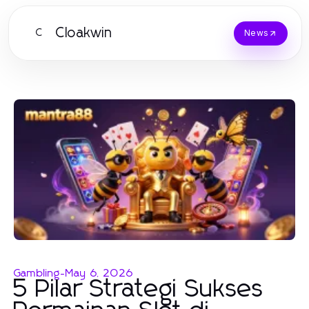
Cloakwin
C
News
Gambling
-
May 6, 2026
5 Pilar Strategi Sukses