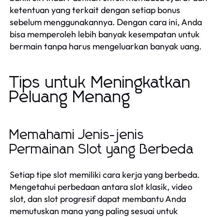
ketentuan yang terkait dengan setiap bonus
sebelum menggunakannya. Dengan cara ini, Anda
bisa memperoleh lebih banyak kesempatan untuk
bermain tanpa harus mengeluarkan banyak uang.
Tips untuk Meningkatkan
Peluang Menang
Memahami Jenis-jenis
Permainan Slot yang Berbeda
Setiap tipe slot memiliki cara kerja yang berbeda.
Mengetahui perbedaan antara slot klasik, video
slot, dan slot progresif dapat membantu Anda
memutuskan mana yang paling sesuai untuk