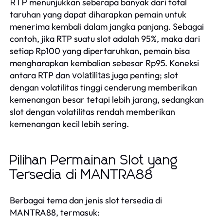
menunjukkan seberapa banyak dari total
RTP
taruhan yang dapat diharapkan pemain untuk
menerima kembali dalam jangka panjang. Sebagai
contoh, jika RTP suatu slot adalah 95%, maka dari
setiap Rp100 yang dipertaruhkan, pemain bisa
mengharapkan kembalian sebesar Rp95. Koneksi
antara RTP dan
juga penting; slot
volatilitas
dengan volatilitas tinggi cenderung memberikan
kemenangan besar tetapi lebih jarang, sedangkan
slot dengan volatilitas rendah memberikan
kemenangan kecil lebih sering.
Pilihan Permainan Slot yang
Tersedia di MANTRA88
Berbagai tema dan jenis slot tersedia di
MANTRA88, termasuk: