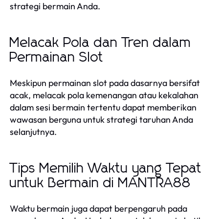
strategi bermain Anda.
Melacak Pola dan Tren dalam
Permainan Slot
Meskipun permainan slot pada dasarnya bersifat
acak, melacak pola kemenangan atau kekalahan
dalam sesi bermain tertentu dapat memberikan
wawasan berguna untuk strategi taruhan Anda
selanjutnya.
Tips Memilih Waktu yang Tepat
untuk Bermain di MANTRA88
Waktu bermain juga dapat berpengaruh pada