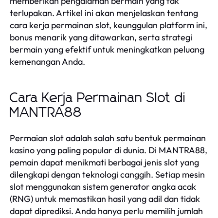
memberikan pengalaman bermain yang tak
terlupakan. Artikel ini akan menjelaskan tentang
cara kerja permainan slot, keunggulan platform ini,
bonus menarik yang ditawarkan, serta strategi
bermain yang efektif untuk meningkatkan peluang
kemenangan Anda.
Cara Kerja Permainan Slot di
MANTRA88
Permaian slot adalah salah satu bentuk permainan
kasino yang paling popular di dunia. Di MANTRA88,
pemain dapat menikmati berbagai jenis slot yang
dilengkapi dengan teknologi canggih. Setiap mesin
slot menggunakan sistem generator angka acak
(RNG) untuk memastikan hasil yang adil dan tidak
dapat diprediksi. Anda hanya perlu memilih jumlah